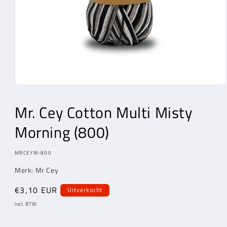
Media
1
openen
Mr. Cey
Cotton Multi Misty
in
modaal
Morning (800)
MODEL:
MRCEYM-800
Merk:
Mr Cey
Normale
€3,10 EUR
Uitverkocht
prijs
incl. BTW