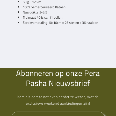
50 g - 125 m
100% Gemerceriseerd Katoen
Naalddikte 3-3,5
Truimaat 40 is ca. 11 bollen
Steekverhouding 10x10cm = 26 steken x 36 naalden
Abonneren op onze Pera
Pasha Nieuwsbrief
Kom als eerste net even eerder te weten, wat de
exclusieve weekend aanbiedingen zijn!