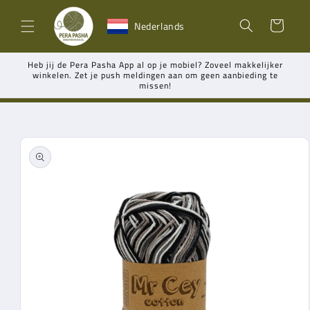
Meteen
naar de
Winkelwagen
Nederlands
content
Heb jij de Pera Pasha App al op je mobiel? Zoveel makkelijker
winkelen. Zet je push meldingen aan om geen aanbieding te
missen!
Ga direct naar
productinformatie