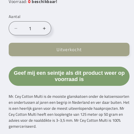
Voorraad:
0
beschikbaar!
Aantal
Aantal
Aantal
verlagen
verhogen
voor
voor
Uitverkocht
Mr.
Mr.
Cey
Cey
Cotton
Cotton
Multi
Multi
Geef mij een seintje als dit product weer op
Misty
Misty
voorraad is
Morning
Morning
(800)
(800)
Mr. Cey
Cotton Multi is de mooiste glanskatoen onder de katoensoorten
en
ondertussen al jaren een begrip in Nederland en ver daar buiten.
Het
is een heerlijk garen voor de meest uiteenlopende haakprojecten.
Mr
Cey
Cotton Multi heeft een looplengte van 125 meter op 50 gram en
advies voor de naalddikte is 3-3,5 mm.
Mr Cey
Cotton Multi is 100%
gemerceriseerd.