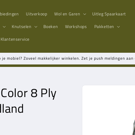
biedingen
Uitverkoop
Wol en Garen
Uitleg Spaarkaart
n
Knutselen
Boeken
Workshops
Pakketten
Klantenservice
p je mobiel? Zoveel makkelijker winkelen. Zet je push meldingen aa
Color 8 Ply
Ga direct naar
productinformatie
dland