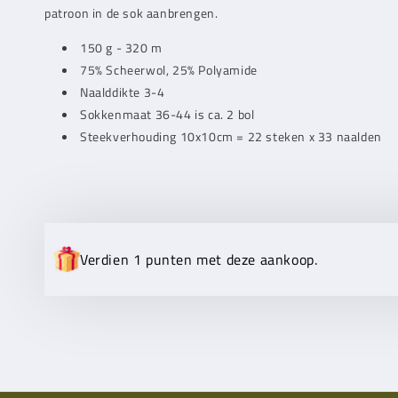
Ply
Ply
patroon in de sok aanbrengen.
NationalParkSoxx
NationalParkSoxx
Fjordland
Fjordland
150 g - 320 m
(0484)
(0484)
75% Scheerwol, 25% Polyamide
Naalddikte 3-4
Sokkenmaat 36-44 is ca. 2 bol
Steekverhouding 10x10cm = 22 steken x 33 naalden
Verdien 1 punten met deze aankoop.