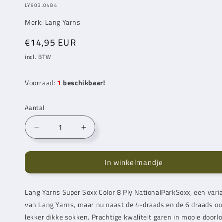
MODEL:
LY903.0484
Merk:
Lang Yarns
Normale
€14,95 EUR
prijs
incl. BTW
Voorraad:
1
beschikbaar!
Aantal
Aantal
Aantal
verlagen
verhogen
voor
voor
In winkelmandje
Lang
Lang
Yarns
Yarns
Super
Super
Lang Yarns
Super Soxx Color 8 Ply NationalParkSoxx, een var
Soxx
Soxx
van
Color
Lang Yarns
, maar nu naast de 4-draads en de 6 draads o
Color
8
8
lekker dikke sokken. Prachtige kwaliteit garen in mooie doorl