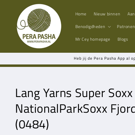
Meteen
naar de
content
Home
Nieuw binnen
Aan
Benodigdheden
Patrone
Mr Cey
homepage
Blogs
Heb jij de Pera Pasha App al o
Lang Yarns
Super Soxx 
NationalParkSoxx Fjor
(0484)