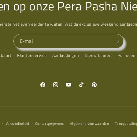
n op onze Pera Pasha Ni
eerste net even eerder te weten, wat de exclusieve weekend aanbiedin
E‑mail
tkaart
Klantenservice
Aanbiedingen
Nieuw binnen
Herroepe
Facebook
Instagram
YouTube
TikTok
Pinterest
Verzendbeleid
Contactgegevens
Algemene voorwaarden
Terugbetalin