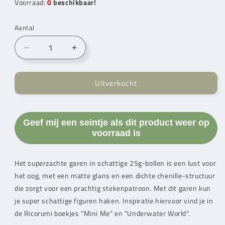
Voorraad:
0
beschikbaar!
Aantal
Aantal
Aantal
verlagen
verhogen
voor
voor
Uitverkocht
Rico
Rico
Design
Design
Ricorumi
Ricorumi
Nilli
Nilli
Geef mij een seintje als dit product weer op
Nilli
Nilli
voorraad is
Yellow
Yellow
(003)
(003)
Het superzachte garen in schattige 25g-bollen is een lust voor
het oog, met een matte glans en een dichte chenille-structuur
die zorgt voor een prachtig stekenpatroon. Met dit garen kun
je super schattige figuren haken. Inspiratie hiervoor vind je in
de Ricorumi boekjes "Mini Me" en "Underwater World".