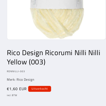
Media
1
openen
Rico Design Ricorumi Nilli Nilli
in
modaal
Yellow (003)
MODEL:
RDNNILLI-003
Merk: Rico Design
Normale
€1,60 EUR
Uitverkocht
prijs
incl. BTW