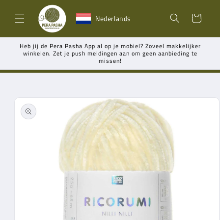
Meteen
naar de
Winkelwagen
Nederlands
content
Heb jij de Pera Pasha App al op je mobiel? Zoveel makkelijker
winkelen. Zet je push meldingen aan om geen aanbieding te
missen!
Ga direct naar
productinformatie