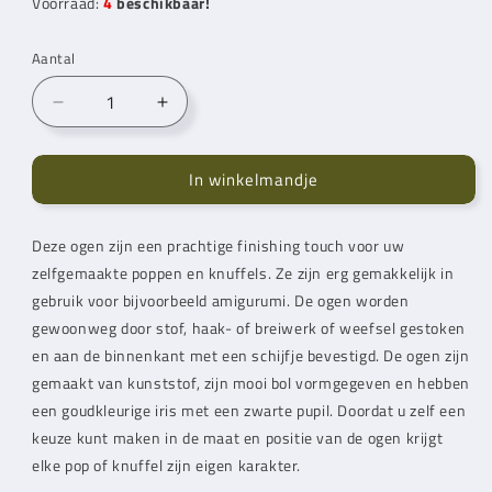
Voorraad:
4
beschikbaar!
Aantal
Aantal
Aantal
verlagen
verhogen
voor
voor
In winkelmandje
Durable
Durable
Veiligheidsogen
Veiligheidsogen
18
18
Deze ogen zijn een prachtige finishing touch voor uw
mm
mm
zelfgemaakte poppen en knuffels. Ze zijn erg gemakkelijk in
Groen
Groen
(5
(5
gebruik voor bijvoorbeeld amigurumi. De ogen worden
paar)
paar)
gewoonweg door stof, haak- of breiwerk of weefsel gestoken
en aan de binnenkant met een schijfje bevestigd. De ogen zijn
gemaakt van kunststof, zijn mooi bol vormgegeven en hebben
een goudkleurige iris met een zwarte pupil. Doordat u zelf een
keuze kunt maken in de maat en positie van de ogen krijgt
elke pop of knuffel zijn eigen karakter.