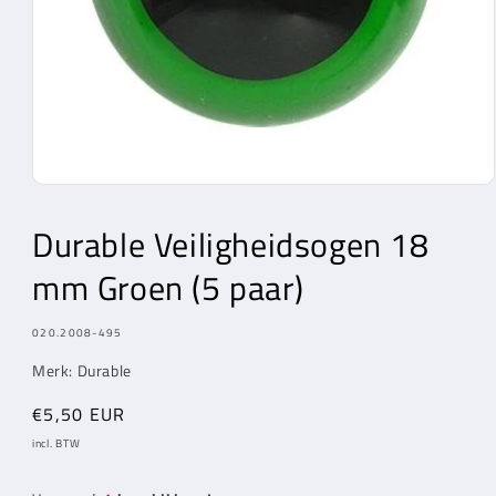
Media
1
openen
Durable Veiligheidsogen 18
in
modaal
mm Groen (5 paar)
MODEL:
020.2008-495
Merk: Durable
Normale
€5,50 EUR
prijs
incl. BTW