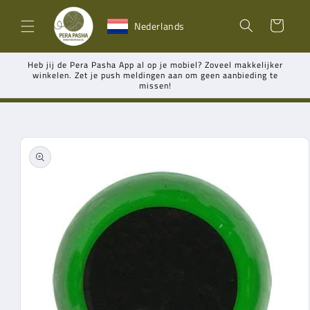
Meteen
naar de
Winkelwagen
Nederlands
content
Heb jij de Pera Pasha App al op je mobiel? Zoveel makkelijker
winkelen. Zet je push meldingen aan om geen aanbieding te
missen!
Ga direct naar
productinformatie