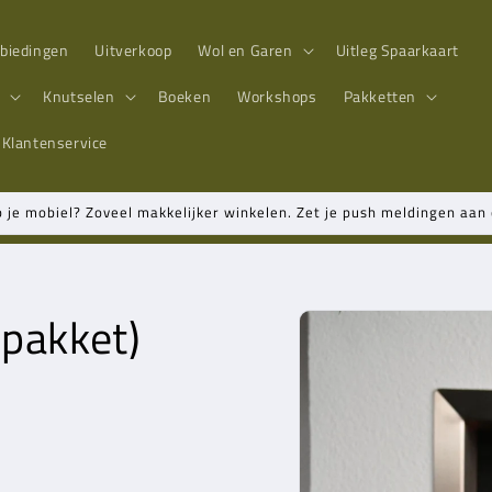
biedingen
Uitverkoop
Wol en Garen
Uitleg Spaarkaart
n
Knutselen
Boeken
Workshops
Pakketten
Klantenservice
p je mobiel? Zoveel makkelijker winkelen. Zet je push meldingen aa
npakket)
Ga direct naar
productinformatie