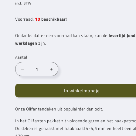
prijs
incl. BTW
Voorraad:
10
beschikbaar!
Ondanks dat er een voorraad kan staan, kan de
levertijd (on
werkdagen
zijn.
Aantal
Aantal
Aantal
verlagen
verhogen
voor
voor
In winkelmandje
Olifanten
Olifanten
Deken
Deken
(Garenpakket)
(Garenpakket)
Onze Olifantendeken uit populairder dan ooit.
In het Olifanten pakket zit voldoende garen en het haakpatr
De deken is gehaakt met haaknaald 4-4,5 mm en heeft een a
170 cm.