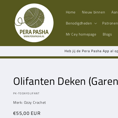
Meteen
naar de
content
Home
Nieuw binnen
Aan
Benodigdheden
Patrone
Mr Cey
homepage
Blogs
Heb jij de Pera Pasha App al o
Olifanten Deken (Gare
MODEL:
PK-TODAYOLIFANT
Merk: Ozzy Crochet
Normale
€55,00 EUR