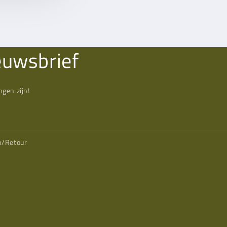
euwsbrief
gen zijn!
n/Retour