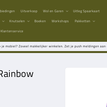
biedingen
Uitverkoop
Wol en Garen
Uitleg Spaarkaart
n
Knutselen
Boeken
Workshops
Pakketten
Klantenservice
p je mobiel? Zoveel makkelijker winkelen. Zet je push meldingen aa
 Rainbow
Ga direct naar
productinformatie