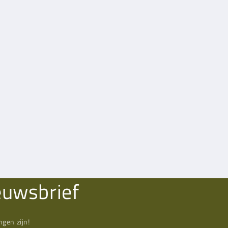
euwsbrief
gen zijn!