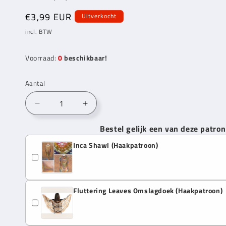
Normale
€3,99 EUR
Uitverkocht
prijs
incl. BTW
Voorraad:
0
beschikbaar!
Aantal
Aantal
Aantal
verlagen
verhogen
Bestel gelijk een van deze patro
voor
voor
Papatya
Papatya
Inca Shawl (Haakpatroon)
Batik
Batik
Vibrant
Vibrant
Rainbow
Rainbow
(04)
(04)
Fluttering Leaves Omslagdoek (Haakpatroon)