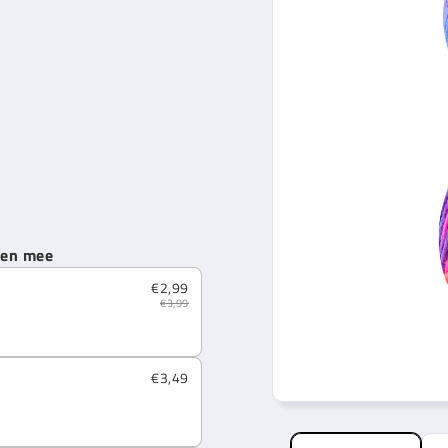
nen mee
€2,99
€3,99
€3,49