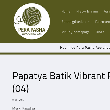
Meteen
naar de
content
Home
Nieuw binnen
Aan
Benodigdheden
Patrone
Mr Cey
homepage
Blogs
Heb jij de Pera Pasha App al o
Papatya
Batik Vibrant
(04)
MODEL:
WW-V04
Merk:
Papatya