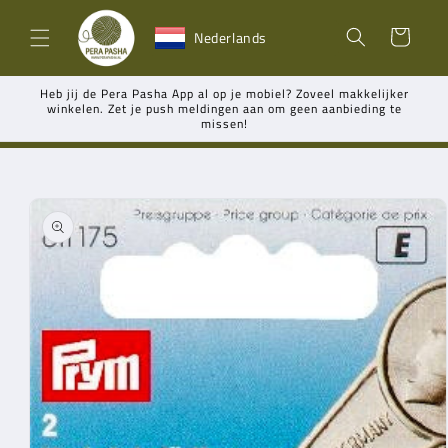
Meteen
naar de
Winkelwagen
Nederlands
content
Heb jij de Pera Pasha App al op je mobiel? Zoveel makkelijker
winkelen. Zet je push meldingen aan om geen aanbieding te
missen!
Ga direct naar
productinformatie