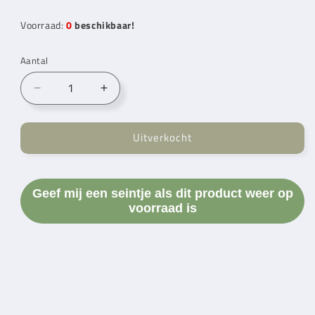
Voorraad:
0
beschikbaar!
Aantal
Aantal
Aantal
verlagen
verhogen
voor
voor
Uitverkocht
Prym
Prym
Draaddoorstekers
Draaddoorstekers
(2
(2
stuks)
stuks)
Geef mij een seintje als dit product weer op
voorraad is