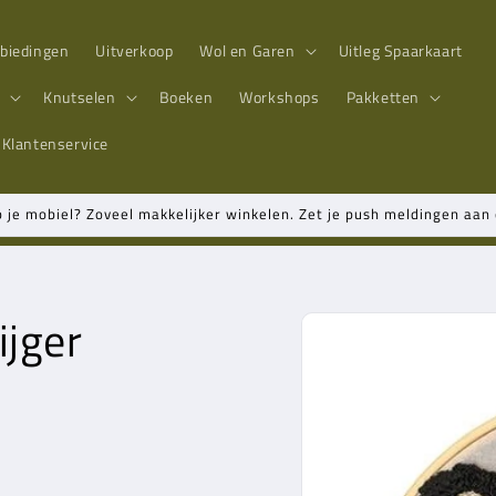
biedingen
Uitverkoop
Wol en Garen
Uitleg Spaarkaart
n
Knutselen
Boeken
Workshops
Pakketten
Klantenservice
p je mobiel? Zoveel makkelijker winkelen. Zet je push meldingen aa
ijger
Ga direct naar
productinformatie