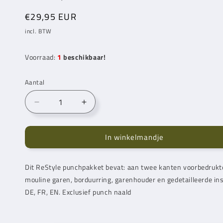
Normale
€29,95 EUR
prijs
incl. BTW
Voorraad:
1
beschikbaar!
Aantal
Aantal
Aantal
verlagen
verhogen
voor
voor
In winkelmandje
ReStyle
ReStyle
Punchpakket
Punchpakket
Tijger
Tijger
Dit ReStyle punchpakket bevat: aan twee kanten voorbedrukt
17.8cm
17.8cm
mouline garen, borduurring, garenhouder en gedetailleerde inst
rond
rond
DE, FR, EN. Exclusief punch naald