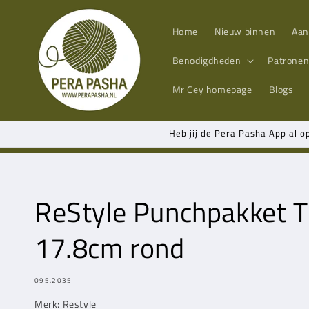
Meteen
naar de
content
Home
Nieuw binnen
Aan
Benodigdheden
Patrone
Mr Cey
homepage
Blogs
Heb jij de Pera Pasha App al o
ReStyle Punchpakket T
17.8cm rond
MODEL:
095.2035
Merk: Restyle