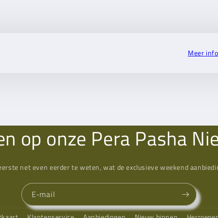
Meer inf
n op onze Pera Pasha Ni
eerste net even eerder te weten, wat de exclusieve weekend aanbiedin
E‑mail
tkaart
Klantenservice
Aanbiedingen
Nieuw binnen
Herroepe