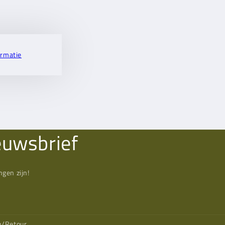
ormatie
euwsbrief
gen zijn!
n/Retour