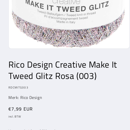
Media
1
openen
Rico Design Creative Make It
in
modaal
Tweed Glitz Rosa (003)
MODEL:
RDCMITG003
Merk: Rico Design
Normale
€7,99 EUR
prijs
incl. BTW