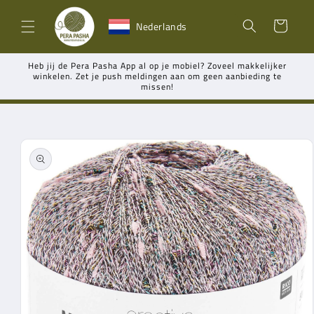
Meteen
naar de
Winkelwagen
Nederlands
content
Heb jij de Pera Pasha App al op je mobiel? Zoveel makkelijker
winkelen. Zet je push meldingen aan om geen aanbieding te
missen!
Ga direct naar
productinformatie