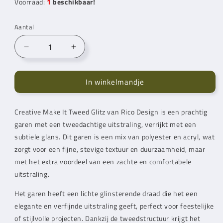
Voorraad:
1
beschikbaar!
Aantal
Aantal
Aantal
verlagen
verhogen
voor
voor
In winkelmandje
Rico
Rico
Design
Design
Creative
Creative
Creative Make It Tweed Glitz van Rico Design is een prachtig
Make
Make
garen met een tweedachtige uitstraling, verrijkt met een
It
It
Tweed
Tweed
subtiele glans. Dit garen is een mix van polyester en acryl, wat
Glitz
Glitz
zorgt voor een fijne, stevige textuur en duurzaamheid, maar
Rosa
Rosa
met het extra voordeel van een zachte en comfortabele
(003)
(003)
uitstraling.
Het garen heeft een lichte glinsterende draad die het een
elegante en verfijnde uitstraling geeft, perfect voor feestelijke
of stijlvolle projecten. Dankzij de tweedstructuur krijgt het