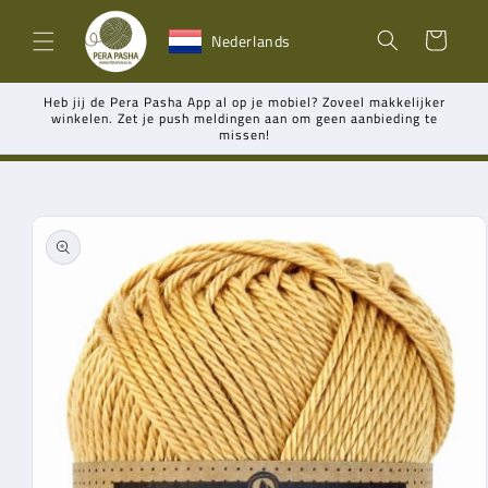
Meteen
naar de
Winkelwagen
Nederlands
content
Heb jij de Pera Pasha App al op je mobiel? Zoveel makkelijker
winkelen. Zet je push meldingen aan om geen aanbieding te
missen!
Ga direct naar
productinformatie