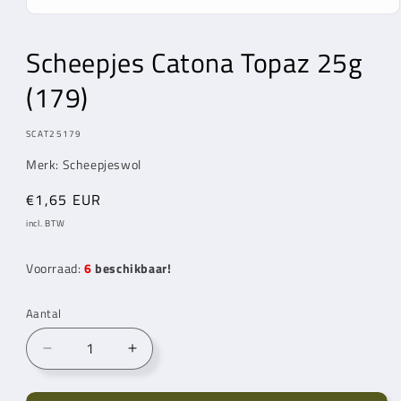
Media
1
openen
Scheepjes Catona Topaz 25g
in
modaal
(179)
MODEL:
SCAT25179
Merk: Scheepjeswol
Normale
€1,65 EUR
prijs
incl. BTW
Voorraad:
6
beschikbaar!
Aantal
Aantal
Aantal
verlagen
verhogen
voor
voor