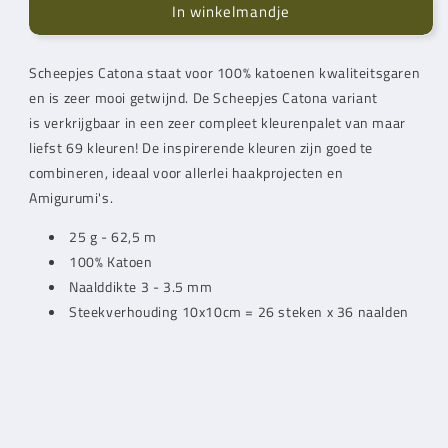
In winkelmandje
Scheepjes
Scheepjes
Catona
Catona
Topaz
Topaz
Scheepjes Catona staat voor 100% katoenen kwaliteitsgaren
25g
25g
en is zeer mooi getwijnd. De Scheepjes Catona variant
(179)
(179)
is verkrijgbaar in een zeer compleet kleurenpalet van maar
liefst 69 kleuren! De inspirerende kleuren zijn goed te
combineren, ideaal voor allerlei haakprojecten en
Amigurumi's.
25 g - 62,5 m
100% Katoen
Naalddikte 3 - 3.5 mm
Steekverhouding 10x10cm = 26 steken x 36 naalden