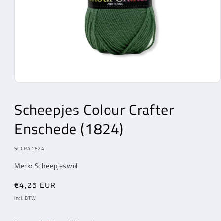
Media
1
openen
Scheepjes Colour Crafter
in
modaal
Enschede (1824)
MODEL:
SCCRA1824
Merk: Scheepjeswol
Normale
€4,25 EUR
prijs
incl. BTW