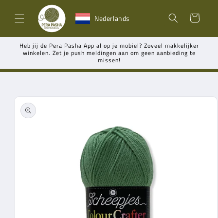
Meteen
naar de
Winkelwagen
Nederlands
content
Heb jij de Pera Pasha App al op je mobiel? Zoveel makkelijker
winkelen. Zet je push meldingen aan om geen aanbieding te
missen!
Ga direct naar
productinformatie