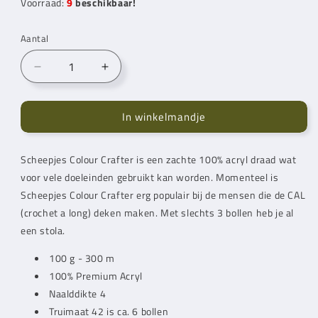
Voorraad:
9
beschikbaar!
Aantal
Aantal
Aantal
verlagen
verhogen
voor
voor
In winkelmandje
Scheepjes
Scheepjes
Colour
Colour
Crafter
Crafter
Scheepjes Colour Crafter is een zachte 100% acryl draad wat
Enschede
Enschede
voor vele doeleinden gebruikt kan worden. Momenteel is
(1824)
(1824)
Scheepjes Colour Crafter erg populair bij de mensen die de CAL
(crochet a long) deken maken. Met slechts 3 bollen heb je al
een stola.
100 g - 300 m
100% Premium Acryl
Naalddikte 4
Truimaat 42 is ca. 6 bollen