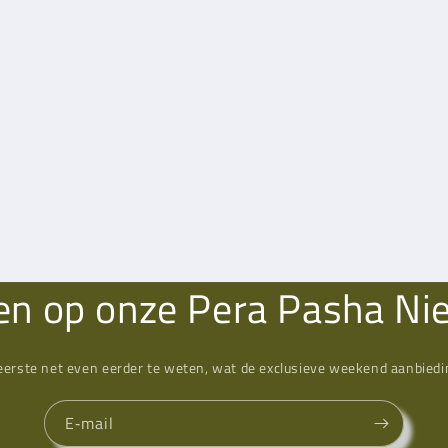
n op onze Pera Pasha Ni
eerste net even eerder te weten, wat de exclusieve weekend aanbiedin
E‑mail