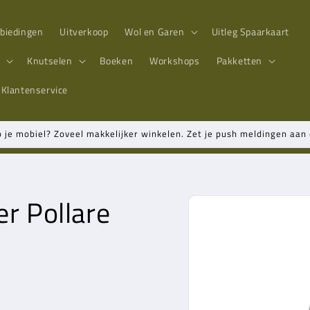
biedingen
Uitverkoop
Wol en Garen
Uitleg Spaarkaart
n
Knutselen
Boeken
Workshops
Pakketten
Klantenservice
p je mobiel? Zoveel makkelijker winkelen. Zet je push meldingen aa
er Pollare
Ga direct naar
productinformatie