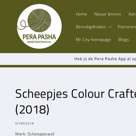
Meteen
naar de
content
Home
Nieuw binnen
Aan
Benodigdheden
Patrone
Mr Cey
homepage
Blogs
Heb jij de Pera Pasha App al o
Scheepjes Colour Craft
(2018)
MODEL:
SCCRA2018
Merk: Scheepjeswol