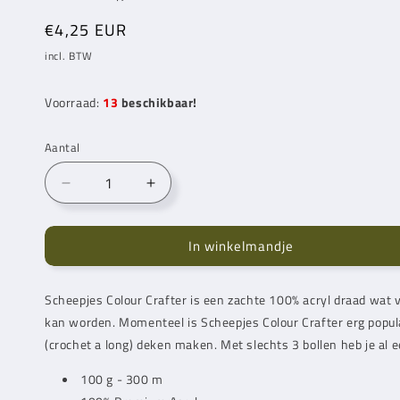
Normale
€4,25 EUR
prijs
incl. BTW
Voorraad:
13
beschikbaar!
Aantal
Aantal
Aantal
verlagen
verhogen
voor
voor
In winkelmandje
Scheepjes
Scheepjes
Colour
Colour
Crafter
Crafter
Scheepjes Colour Crafter is een zachte 100% acryl draad wat v
Pollare
Pollare
kan worden. Momenteel is Scheepjes Colour Crafter erg popula
(2018)
(2018)
(crochet a long) deken maken. Met slechts 3 bollen heb je al e
100 g - 300 m