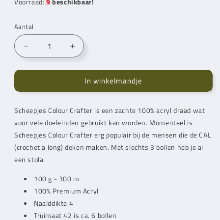
Voorraad:
9
beschikbaar!
Aantal
Aantal
Aantal
verlagen
verhogen
voor
voor
In winkelmandje
Scheepjes
Scheepjes
Colour
Colour
Crafter
Crafter
Scheepjes Colour Crafter is een zachte 100% acryl draad wat
Zutphen
Zutphen
voor vele doeleinden gebruikt kan worden. Momenteel is
(1828)
(1828)
Scheepjes Colour Crafter erg populair bij de mensen die de CAL
(crochet a long) deken maken. Met slechts 3 bollen heb je al
een stola.
100 g - 300 m
100% Premium Acryl
Naalddikte 4
Truimaat 42 is ca. 6 bollen