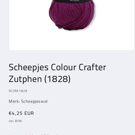
Media
1
openen
Scheepjes Colour Crafter
in
modaal
Zutphen (1828)
MODEL:
SCCRA1828
Merk: Scheepjeswol
Normale
€4,25 EUR
prijs
incl. BTW