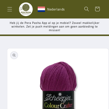
Meteen
naar de
Winkelwagen
Nederlands
content
Heb jij de Pera Pasha App al op je mobiel? Zoveel makkelijker
winkelen. Zet je push meldingen aan om geen aanbieding te
missen!
Ga direct naar
productinformatie