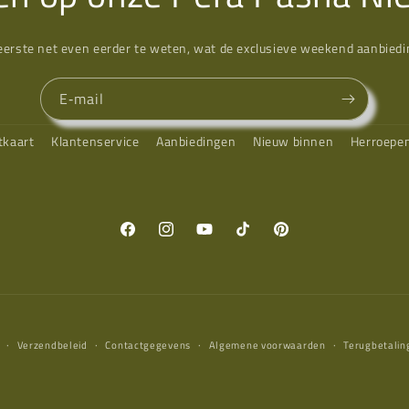
eerste net even eerder te weten, wat de exclusieve weekend aanbiedin
E‑mail
tkaart
Klantenservice
Aanbiedingen
Nieuw binnen
Herroepe
Facebook
Instagram
YouTube
TikTok
Pinterest
Verzendbeleid
Contactgegevens
Algemene voorwaarden
Terugbetalin