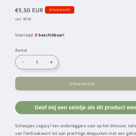
Normale
€5,50 EUR
Uitverkocht
prijs
incl. BTW
Voorraad:
0
beschikbaar!
Aantal
Aantal
Aantal
verlagen
verhogen
voor
voor
Uitverkocht
Scheepjes
Scheepjes
Legacy
Legacy
Glanskatoen
Glanskatoen
No
No
Geef mij een seintje als dit product we
10
10
White
White
(009)
(009)
Scheepjes Legacy! Van onderleggers voor op het dressoir, tafe
van filethaakwerk tot aan prachtige doopjurken met een gehaak