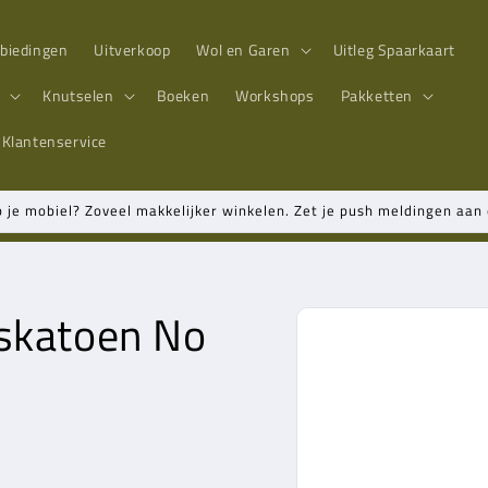
biedingen
Uitverkoop
Wol en Garen
Uitleg Spaarkaart
n
Knutselen
Boeken
Workshops
Pakketten
Klantenservice
p je mobiel? Zoveel makkelijker winkelen. Zet je push meldingen aa
nskatoen No
Ga direct naar
productinformatie