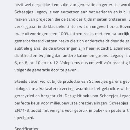
bezit wel dergelijke items die van generatie op generatie wo
Scheepjes Legacy is een eerbetoon aan het verleden en is bij 
maken van projecten die de tand des tijds moeten trotseren. D
verkrijgbaar in de klassieke tinten wit en ongeverf ecru. Boven
twee uitvoeringen: een 100% katoen reeks met een natuurlijk
gemerceriseerd katoen reeks die zich onderscheidt door de g
subtiele glans. Beide uitvoeringen zijn heerlijk zacht, ademen
dichtheid en twijning dan andere katoenen garens. Legacy is v
6, nr. 8, nr. 10 en nr. 12. Volop keus dus om zelf zo’n prach
volgende generatie door te geven.
Steeds vaker wordt bij de productie van Scheepjes garens ge
biologische afvalwaterzuivering, waardoor het gebruikte wate
gerecycled en hergebruikt. Dat geldt ook voor Scheepjes Lega
perfecte keus voor milieubewuste creatievelingen. Scheepjes
EN71-3, zodat het veilig is voor gebruik in baby- en peuterarti
speelgoed.
Specificaties: