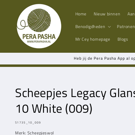
Meteen
naar de
content
Home
Nieuw binnen
Aan
Benodigdheden
Patrone
Mr Cey
homepage
Blogs
Heb jij de Pera Pasha App al o
Scheepjes Legacy Gla
10 White (009)
MODEL:
S1735_10_009
Merk: Scheepjeswol