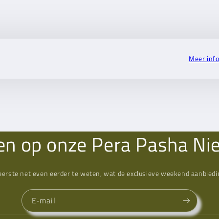
Meer inf
n op onze Pera Pasha Ni
eerste net even eerder te weten, wat de exclusieve weekend aanbiedin
E‑mail