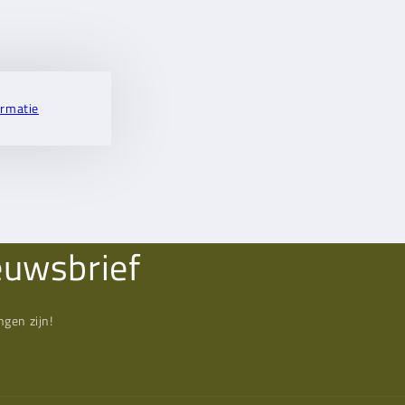
ormatie
euwsbrief
gen zijn!