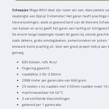
Scheepjes
Mega Whirl doet zijn naam eer aan: deze joekels 
looplengte van (bijna) 3 kilometer! Het garen heeft prachtige 
kleurwisselingen, zoals je gewend bent van de kleinere Schee
van katoen en acryl geeft het garen een luchtig en lichtgewich
De enorm lange looplengte maakt dit garen bij uitstek geschik
zoals dekens, grote omslagdoeken, zomertunieken en jurken. 
breiwerk komt prachtig uit. Voor een groot project heb je aa
genoeg.
60% Katoen, 40% Acryl
fingering gewicht
naalddikte 2.50-3.50mm
2998 meter per garencake van 666 gram
25 steken x 44 naalden met 3.50mm naalden meet 10
machinewasbaar tot 40°C
3 verschillende kleurstellingen
geleverd per 1 garencake