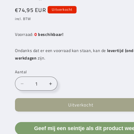
Normale
€74,95 EUR
Uitverkocht
prijs
incl. BTW
Voorraad:
0
beschikbaar!
Ondanks dat er een voorraad kan staan, kan de
levertijd (on
werkdagen
zijn.
Aantal
Aantal
Aantal
verlagen
verhogen
voor
voor
Uitverkocht
Scheepjes
Scheepjes
Mega
Mega
Whirl
Whirl
Spiceberry
Spiceberry
Geef mij een seintje als dit product we
(402)
(402)