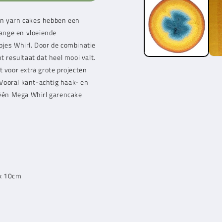
van yarn cakes hebben een
lange en vloeiende
pjes Whirl. Door de combinatie
t resultaat dat heel mooi valt.
t voor extra grote projecten
Vooral kant-achtig haak- en
n één Mega Whirl garencake
 x 10cm