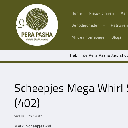
Meteen
naar de
content
Home
Nieuw binnen
Aan
Benodigdheden
Patrone
Mr Cey
homepage
Blogs
Heb jij de Pera Pasha App al o
Scheepjes Mega Whirl 
(402)
MODEL:
SWHIRL1750-402
Merk: Scheepjeswol