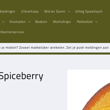
biedingen
Uitverkoop
Wol en Garen
Uitleg Spaarkaart
n
Knutselen
Boeken
Workshops
Pakketten
Klantenservice
p je mobiel? Zoveel makkelijker winkelen. Zet je push meldingen aa
Spiceberry
Ga direct naar
productinformatie