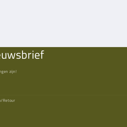
euwsbrief
gen zijn!
n/Retour