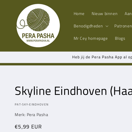
Meteen
naar de
content
Home
Nieuw binnen
Aan
Benodigdheden
Patrone
Mr Cey
homepage
Blogs
Heb jij de Pera Pasha App al o
Skyline Eindhoven (Ha
MODEL:
PAT-SKY-EINDHOVEN
Merk: Pera Pasha
Normale
€5,99 EUR