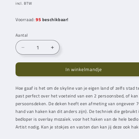
prijs
incl. BTW
Voorraad:
95
beschikbaar!
Aantal
Aantal
Aantal
verlagen
verhogen
voor
voor
In winkelmandje
Skyline
Skyline
Eindhoven
Eindhoven
(Haakpatroon)
(Haakpatroon)
Hoe gaaf is het om de skyline van je eigen land of zelfs stad
past perfect over het voeteind van een 2 persoonsbed, of kan
persoonsdeken. De deken heeft een afmeting van ongeveer 70
hand van haken kan dit anders zijn). De techniek die gebruikt 
bedloper is overlay mozaïek. voor het haken van de hele bedlo
Artist nodig. Kan je stokjes en vasten dan kan jij deze ook hak