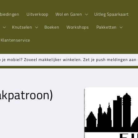
biedingen
Uitverkoop
Wol en Garen
Uitleg Spaarkaart
n
Knutselen
Boeken
Workshops
Pakketten
Klantenservice
p je mobiel? Zoveel makkelijker winkelen. Zet je push meldingen aa
akpatroon)
Ga direct naar
productinformatie