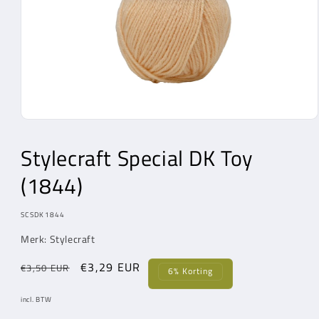
Media
1
openen
Stylecraft Special DK Toy
in
modaal
(1844)
MODEL:
SCSDK1844
Merk: Stylecraft
Normale
Aanbiedingsprijs
€3,29 EUR
€3,50 EUR
6% Korting
prijs
incl. BTW