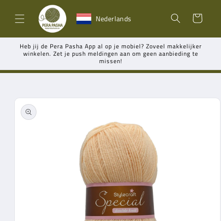
Meteen
naar de
Winkelwagen
Nederlands
content
Heb jij de Pera Pasha App al op je mobiel? Zoveel makkelijker
winkelen. Zet je push meldingen aan om geen aanbieding te
missen!
Ga direct naar
productinformatie