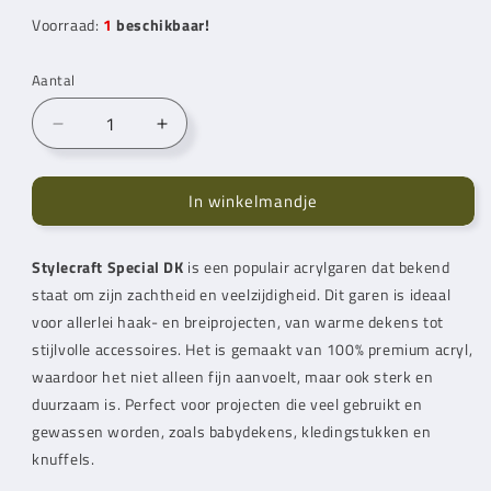
Voorraad:
1
beschikbaar!
Aantal
Aantal
Aantal
verlagen
verhogen
voor
voor
In winkelmandje
Stylecraft
Stylecraft
Special
Special
DK
DK
Stylecraft Special DK
is een populair acrylgaren dat bekend
Toy
Toy
staat om zijn zachtheid en veelzijdigheid. Dit garen is ideaal
(1844)
(1844)
voor allerlei haak- en breiprojecten, van warme dekens tot
stijlvolle accessoires. Het is gemaakt van 100% premium acryl,
waardoor het niet alleen fijn aanvoelt, maar ook sterk en
duurzaam is. Perfect voor projecten die veel gebruikt en
gewassen worden, zoals babydekens, kledingstukken en
knuffels.