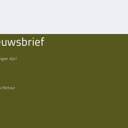
euwsbrief
gen zijn!
n/Retour