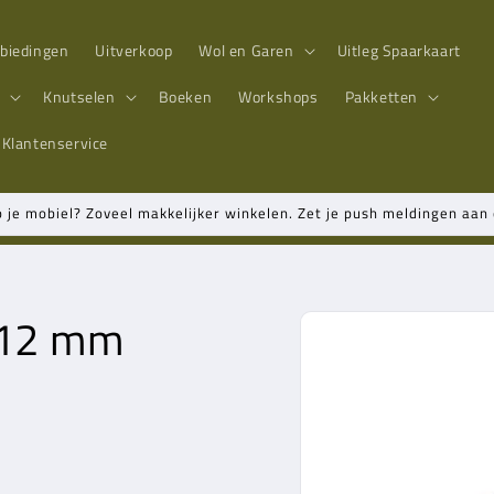
biedingen
Uitverkoop
Wol en Garen
Uitleg Spaarkaart
n
Knutselen
Boeken
Workshops
Pakketten
Klantenservice
p je mobiel? Zoveel makkelijker winkelen. Zet je push meldingen aa
 12 mm
Ga direct naar
productinformatie