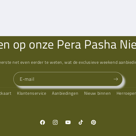
n op onze Pera Pasha Ni
eerste net even eerder te weten, wat de exclusieve weekend aanbiedin
E‑mail
tkaart
Klantenservice
Aanbiedingen
Nieuw binnen
Herroepe
Facebook
Instagram
YouTube
TikTok
Pinterest