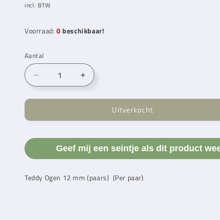
prijs
incl. BTW
Voorraad:
0
beschikbaar!
Aantal
Aantal
Aantal
verlagen
verhogen
voor
voor
Uitverkocht
Kunststof
Kunststof
Ogen
Ogen
Paars
Paars
12
12
Geef mij een seintje als dit product we
mm
mm
Teddy Ogen 12 mm (paars) (Per paar)