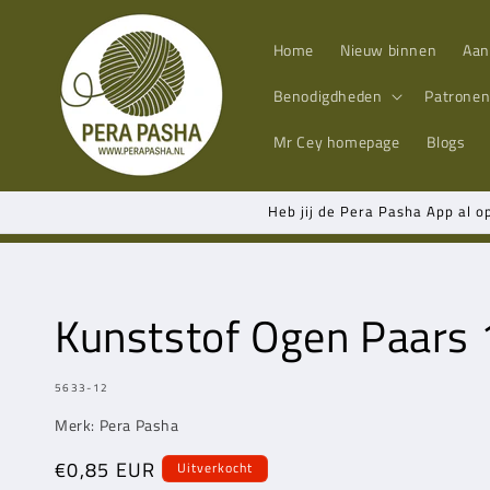
Meteen
naar de
content
Home
Nieuw binnen
Aan
Benodigdheden
Patrone
Mr Cey
homepage
Blogs
Heb jij de Pera Pasha App al o
Kunststof Ogen Paars
MODEL:
5633-12
Merk: Pera Pasha
Normale
€0,85 EUR
Uitverkocht