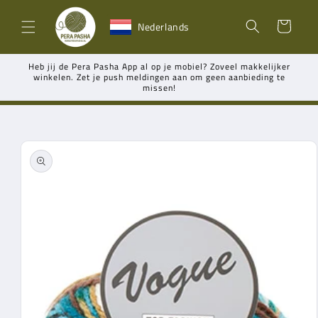
Meteen
naar de
Winkelwagen
Nederlands
content
Heb jij de Pera Pasha App al op je mobiel? Zoveel makkelijker
winkelen. Zet je push meldingen aan om geen aanbieding te
missen!
Ga direct naar
productinformatie