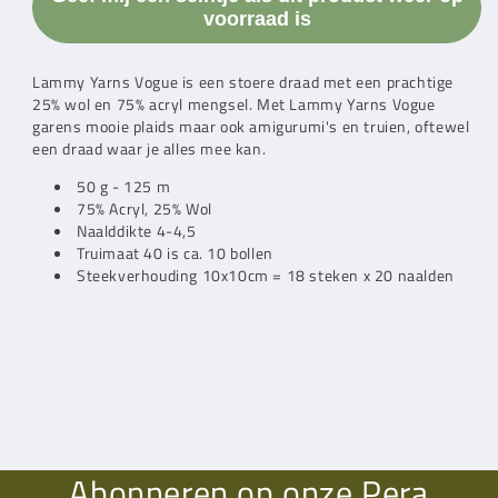
(408)
(408)
voorraad is
Lammy Yarns
Vogue is een stoere draad met een prachtige
25% wol en 75% acryl mengsel
. Met
Lammy Yarns
Vogue
garens mooie plaids maar ook amigurumi's en truien, oftewel
een draad waar je alles mee kan.
50 g - 125 m
75% Acryl, 25% Wol
Naalddikte 4-4,5
Truimaat 40 is ca. 10 bollen
Steekverhouding 10x10cm = 18 steken x 20 naalden
Abonneren op onze Pera