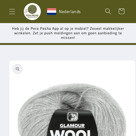
Meteen
naar de
Winkelwagen
Nederlands
content
Heb jij de Pera Pasha App al op je mobiel? Zoveel makkelijker
winkelen. Zet je push meldingen aan om geen aanbieding te
missen!
Ga direct naar
productinformatie