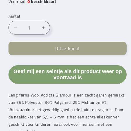
Voorraad:
0
beschikbaar!
Aantal
Aantal
Aantal
verlagen
verhogen
voor
voor
Uitverkocht
Lang
Lang
Yarns
Yarns
Wool
Wool
Addicts
Addicts
Geef mij een seintje als dit product weer op
Glamour
Glamour
voorraad is
Silver
Silver
(0023)
(0023)
Lang Yarns
Wool Addicts Glamour is een zacht garen gemaakt
van 36% Polyester, 30% Polyamid, 25% Mohair en 9%
Wol waardoor het geweldig goed op de huid te dragen is. Door
de naalddikte van 5,5 – 6 mm is het een echte alleskunner,
geschikt voor kinderen maar ook voor mensen met een