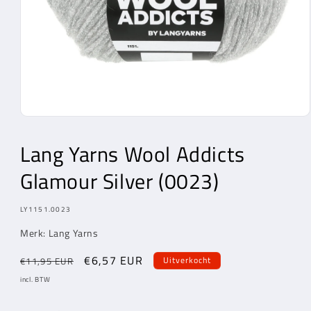
Media
1
openen
Lang Yarns
Wool Addicts
in
modaal
Glamour Silver (0023)
MODEL:
LY1151.0023
Merk:
Lang Yarns
Normale
Aanbiedingsprijs
€6,57 EUR
Uitverkocht
€11,95 EUR
prijs
incl. BTW