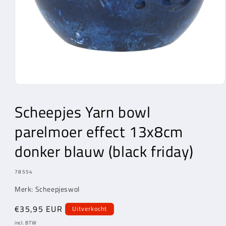
Media
1
openen
Scheepjes Yarn bowl
in
modaal
parelmoer effect 13x8cm
donker blauw (black friday)
MODEL:
78554
Merk: Scheepjeswol
Normale
€35,95 EUR
Uitverkocht
prijs
incl. BTW