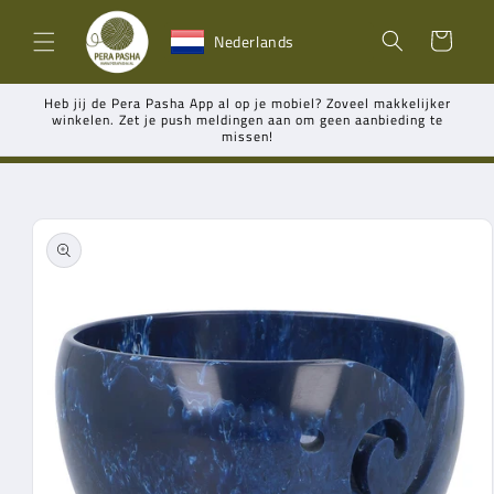
Meteen
naar de
Winkelwagen
Nederlands
content
Heb jij de Pera Pasha App al op je mobiel? Zoveel makkelijker
winkelen. Zet je push meldingen aan om geen aanbieding te
missen!
Ga direct naar
productinformatie