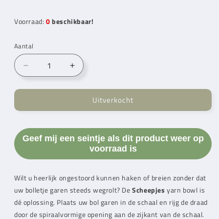
Voorraad:
0
beschikbaar!
Aantal
Aantal
Aantal
verlagen
verhogen
voor
voor
Uitverkocht
Scheepjes
Scheepjes
Yarn
Yarn
bowl
bowl
parelmoer
parelmoer
Geef mij een seintje als dit product weer op
effect
effect
voorraad is
13x8cm
13x8cm
donker
donker
blauw
blauw
Wilt u heerlijk ongestoord kunnen haken of breien zonder dat
(black
(black
uw bolletje garen steeds wegrolt? De
Scheepjes
yarn bowl is
friday)
friday)
dé oplossing. Plaats uw bol garen in de schaal en rijg de draad
door de spiraalvormige opening aan de zijkant van de schaal.